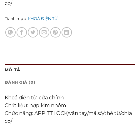
cơ/
Danh mục:
KHOÁ ĐIỆN TỬ
MÔ TẢ
ĐÁNH GIÁ (0)
Khoá điện tử: cửa chính
Chất liệu: hợp kim nhôm
Chức năng: APP TTLOCK/vân tay/mã số/thẻ từ/chìa
cơ/